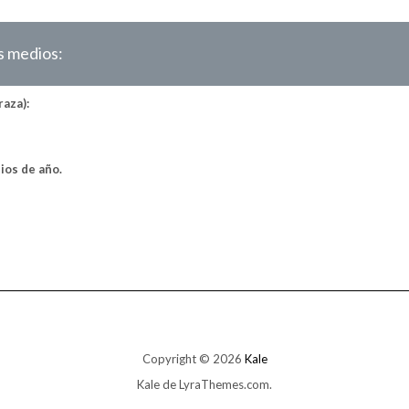
s medios:
raza):
ios de año.
Copyright © 2026
Kale
Kale
de LyraThemes.com.