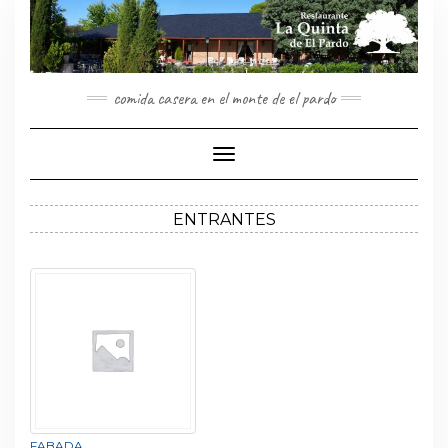
Saltar
al
contenido
comida casera en el monte de el pardo
Cambiar
modo
de
navegación
ENTRANTES
FABADA